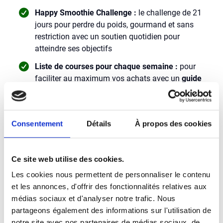
Happy Smoothie Challenge :
le challenge de 21
jours pour perdre du poids, gourmand et sans
restriction avec un soutien quotidien pour
atteindre ses objectifs
Liste de courses pour chaque semaine :
pour
faciliter au maximum vos achats avec un
guide
de substitution des aliments
Guide pour éviter l'effet Yoyo :
le guide complet
pour vous aider à maintenir et stabiliser les
Consentement
Détails
À propos des cookies
résultats après le régime afin de ne plus reprendre
ces kilos en trop.
Ce site web utilise des cookies.
Accès à une communauté privée
qui s'entraide et
se soutient, vous accompagnant dans ce
Les cookies nous permettent de personnaliser le contenu
challenge pour augmenter vos chances de
et les annonces, d'offrir des fonctionnalités relatives aux
réussite
médias sociaux et d'analyser notre trafic. Nous
partageons également des informations sur l'utilisation de
notre site avec nos partenaires de médias sociaux, de