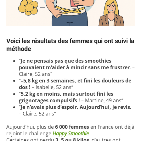
Voici les résultats des femmes qui ont suivi la
méthode
“
Je ne pensais pas que des smoothies
pouvaient m’aider à mincir sans me frustrer
. –
Claire, 52 ans”
“
–5,8 kg en 3 semaines, et fini les douleurs de
dos !
– Isabelle, 52 ans”
“
5,2 kg en moins, mais surtout fini les
grignotages compulsifs !
– Martine, 49 ans”
“
Je n’avais plus d’espoir. Aujourd’hui, je revis.
– Claire, 52 ans”
Aujourd’hui, plus de
6 000 femmes
en France ont déjà
rejoint le challenge
Happy Smoothie
.
Certaines ont perdu
3, 5 ou 8 kilos
, d’autres ont