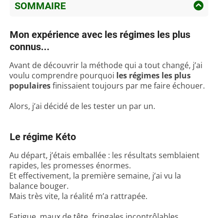
SOMMAIRE
Mon expérience avec les régimes les
plus connus...
Mon expérience avec les régimes les plus
connus...
Le régime Kéto
Le régime Paléo
Avant de découvrir la méthode qui a tout changé, j’ai
voulu comprendre pourquoi
les régimes les plus
Le régime IG Bas
populaires
finissaient toujours par me faire échouer.
Mon constat après tout ça… les
Alors, j’ai décidé de les tester un par un.
promesses et la réalité
Le déclic inattendu
Le régime Kéto
Une méthode douce… et
étonnamment efficace
Au départ, j’étais emballée : les résultats semblaient
rapides, les promesses énormes.
21 jours plus tard : mes résultats
Et effectivement, la première semaine, j’ai vu la
Pourquoi ça marche (selon les
balance bouger.
Mais très vite, la réalité m’a rattrapée.
experts)
Elles témoignent : leurs résultats
Fatigue, maux de tête, fringales incontrôlables…