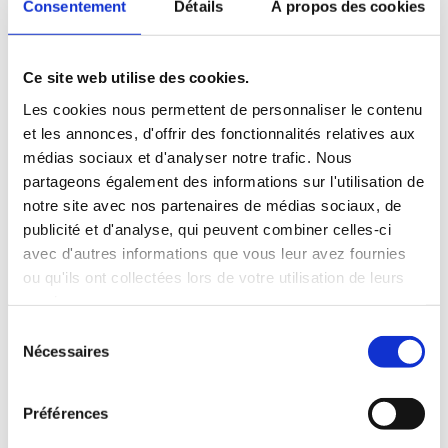
Consentement
Détails
À propos des cookies
Une méthode douce… et étonnamment
efficace
Ce que j’ai découvert, c’est que
Happy Smoothie
n’est
Ce site web utilise des cookies.
pas un régime classique
.
Les cookies nous permettent de personnaliser le contenu
et les annonces, d'offrir des fonctionnalités relatives aux
Voici comment ça marche
:
médias sociaux et d'analyser notre trafic. Nous
Remplacer
le petit-déjeuner et le dîner
par des
smoothies complets, riches en fibres, protéines
partageons également des informations sur l'utilisation de
végétales et superaliments.
notre site avec nos partenaires de médias sociaux, de
Garder
un repas libre (souvent le déjeuner)
,
publicité et d'analyse, qui peuvent combiner celles-ci
que l’on peut interchanger avec le dîner selon
avec d'autres informations que vous leur avez fournies
les occasions (sorties, repas de famille,
ou qu'ils ont collectées lors de votre utilisation de leurs
restaurant).
services.
L’idée est de
nourrir sans alourdir
, pas de se
priver.
Sélection
Nécessaires
du
Rien à voir avec les jus liquides et sucrés qu’on trouve
consentement
dans le commerce.
Préférences
Chaque recette est pensée pour :