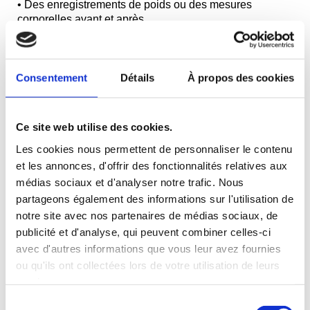
• Des enregistrements de poids ou des mesures
corporelles avant et après.
• Des photos avant et après datées.
Le meilleur moyen d’apporter ces preuves reste la
participation au groupe Facebook privé Happy
Consentement
Détails
À propos des cookies
Smoothie.
Publier vos avancées, vos questions ou vos
difficultés tout au long du challenge permet de suivre
votre progression de manière transparente et de
Ce site web utilise des cookies.
bénéficier du soutien de la communauté et de l’équipe
Les cookies nous permettent de personnaliser le contenu
Happy Smoothie.
et les annonces, d'offrir des fonctionnalités relatives aux
Conditions pour les produits physiques (livres,
médias sociaux et d'analyser notre trafic. Nous
blenders, etc.) :
partageons également des informations sur l'utilisation de
Le produit doit être retourné dans son état
notre site avec nos partenaires de médias sociaux, de
d’origine, non utilisé, propre, et dans son
publicité et d'analyse, qui peuvent combiner celles-ci
emballage d’origine, avec tous les accessoires
avec d'autres informations que vous leur avez fournies
inclus.
ou qu'ils ont collectées lors de votre utilisation de leurs
Adresse de retour obligatoire : Nathalie Mercier
– 114 rue Saint Quentin, 83100 Toulon, France.
services.
Les frais de retour sont à la charge du client, sauf
Sélection
en cas de produit défectueux.