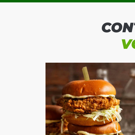
CON
V