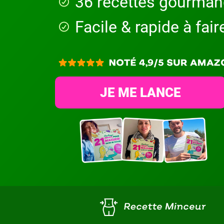
36 recettes gourma
Facile & rapide à fair
JE ME LANCE