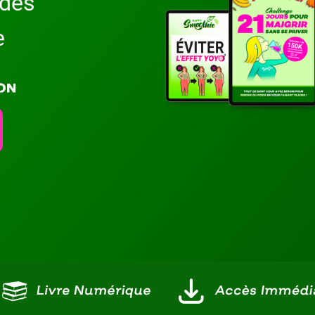
ndes
e