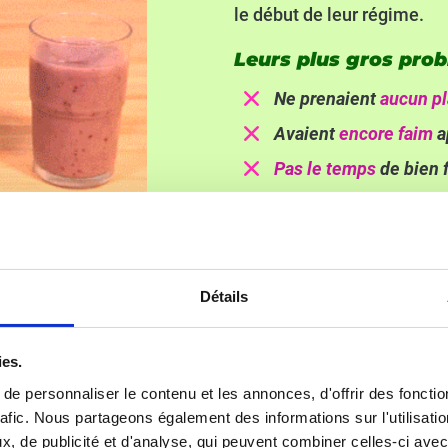
le début de leur régime.
Leurs plus gros prob
Ne prenaient
aucun pl
​Avaient
encore faim
a
Pas le temps
de bien 
Pas le temps, ni
la mo
​Elles
grignotaient
entr
​N'arrivaient pas à
teni
Détails
ies.
e personnaliser le contenu et les annonces, d'offrir des fonctio
rafic. Nous partageons également des informations sur l'utilisati
, de publicité et d'analyse, qui peuvent combiner celles-ci avec