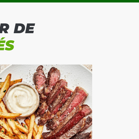
R DE
ÉS