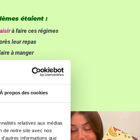
lèmes étaient :
aisir
à faire ces régimes
près leur repas
faire à manger
tivation
de faire du sport
e les repas
r le rythme
de leur régime
À propos des cookies
nnalités relatives aux médias
on de notre site avec nos
 d'autres informations que