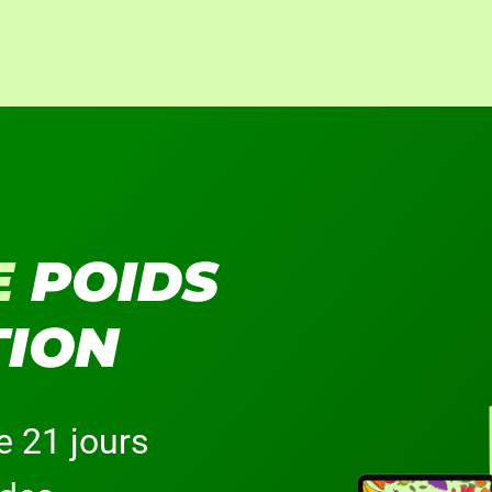
E
POIDS
TION
e 21 jours