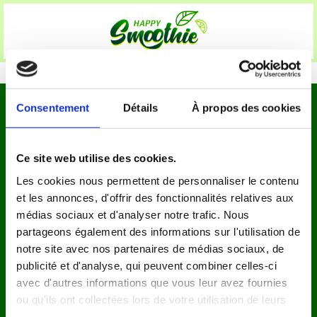
Consentement
Détails
À propos des cookies
Nos Réseaux Sociaux
Instagram
Ce site web utilise des cookies.
Facebook
Les cookies nous permettent de personnaliser le contenu
et les annonces, d'offrir des fonctionnalités relatives aux
Informations Légales
médias sociaux et d'analyser notre trafic. Nous
partageons également des informations sur l'utilisation de
CGV
notre site avec nos partenaires de médias sociaux, de
Mentions légales
publicité et d'analyse, qui peuvent combiner celles-ci
Politique de confidentialité
avec d'autres informations que vous leur avez fournies
Politique de remboursement
ou qu'ils ont collectées lors de votre utilisation de leurs
Clause de non responsabilité
services.