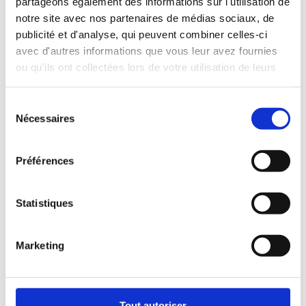
partageons également des informations sur l'utilisation de
notre site avec nos partenaires de médias sociaux, de
publicité et d'analyse, qui peuvent combiner celles-ci
avec d'autres informations que vous leur avez fournies
ou qu'ils ont collectées lors de votre utilisation de leurs
services.
Sélection
Profiter de l'offre
Nécessaires
du
consentement
En cliquant sur le bouton ci-dessous, je confirme que j'ai lu et que
j'accepte les Conditions d'Utilisation et Politique de Confidentialité.
Préférences
Statistiques
Marketing
GARANTIE SATISFAIT OU REMBOURSÉ
Nous sommes persuadés que vous allez adorer Happy
Tout autoriser