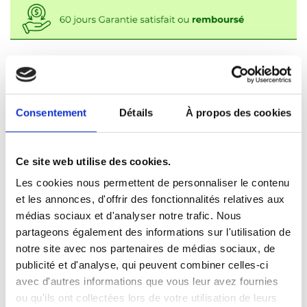
ETAPE 1 :
ETAPE 2 :
1
2
INFORMATIONS
INFORMATIONS
Consentement
Détails
À propos des cookies
D'ENVOIE
DE PAIEMENT
Contact
Ce site web utilise des cookies.
Les cookies nous permettent de personnaliser le contenu
et les annonces, d'offrir des fonctionnalités relatives aux
médias sociaux et d'analyser notre trafic. Nous
partageons également des informations sur l'utilisation de
notre site avec nos partenaires de médias sociaux, de
publicité et d'analyse, qui peuvent combiner celles-ci
avec d'autres informations que vous leur avez fournies
ou qu'ils ont collectées lors de votre utilisation de leurs