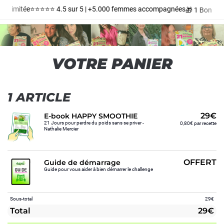
e Limitée
⭐️⭐️⭐️⭐️⭐️ 4.5 sur 5 | +5.000 femmes accompagnées
🎁 1 Bonus 
VOTRE PANIER
1 ARTICLE
29€
E-book HAPPY SMOOTHIE
21 Jours pour perdre du poids sans se priver -
0,80€ par recette
Nathalie Mercier
OFFERT
Guide de démarrage
Guide pour vous aider à bien démarrer le challenge
Sous-total
29€
Total
29€