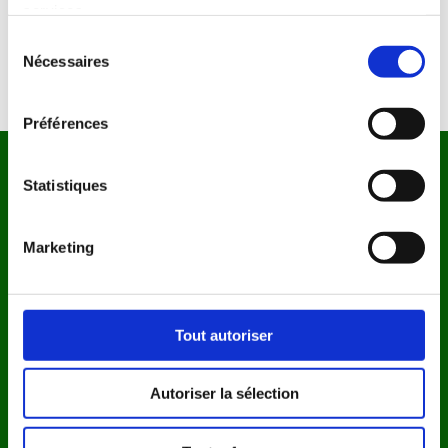
services.
VALIDER I 29€
Sélection
En continuant vous acceptez nos C.G.V et Charte de confidentialité
Nécessaires
du
consentement
Préférences
Nos Réseaux Sociaux
Statistiques
Instagram
Marketing
Facebook
Informations Légales
Tout autoriser
CGV
Mentions légales
Autoriser la sélection
Politique de confidentialité
Politique de remboursement