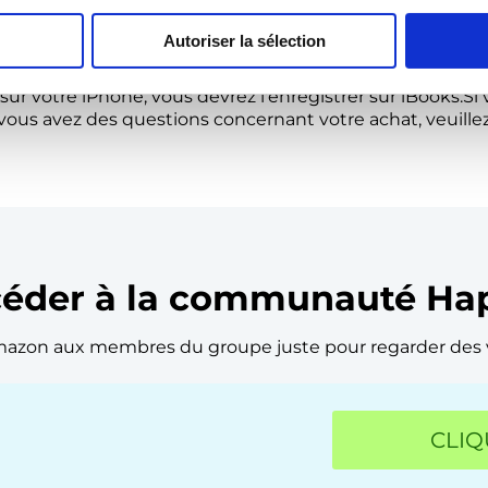
Autoriser la sélection
de téléchargement ci-dessus vous ramène à la page d'accue
page, puis réessayer les liens.Une fois les fichiers ouvert
sur votre iPhone, vous devrez l'enregistrer sur iBooks.
vous avez des questions concernant votre achat, veuille
ccéder à la communauté Ha
azon aux membres du groupe juste pour regarder des vi
CLIQ