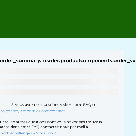
order_summary.header.product
components.order_su
Si vous avez des questions visitez notre FAQ sur
tps://happy-smoothies.com/contact
ur toute autres questions dont vous n'avez pas trouvé la
ponse dans notre FAQ contactez-nous par mail à
oothiechallenge21@gmail.com