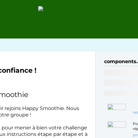
components.
confiance !
Smoothie
oir rejoins Happy Smoothie. Nous
ht
tre groupe !
Po
in pour mener à bien votre challenge
ré
 instructions étape par étape et à
sm