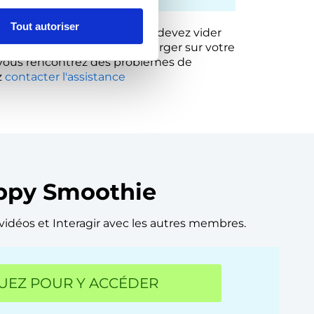
Tout autoriser
il au lieu des fichiers, vous devez vider
s, assurez-vous de les télécharger sur votre
Si vous rencontrez des problèmes de
z
contacter l'assistance
ppy Smoothie
déos et Interagir avec les autres membres.
UEZ POUR Y ACCÉDER