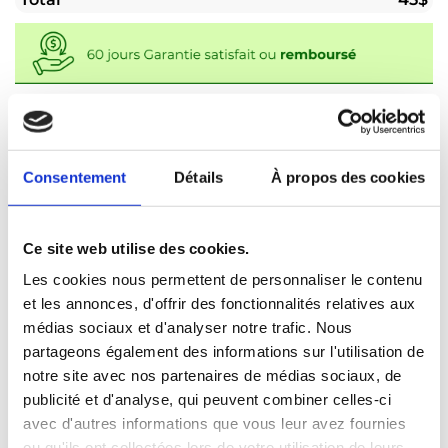
ETAPE 1 :
ETAPE 2 :
1
2
Consentement
Détails
À propos des cookies
INFORMATIONS
INFORMATIONS
D'ENVOIE
DE PAIEMENT
Ce site web utilise des cookies.
Contact
Les cookies nous permettent de personnaliser le contenu
et les annonces, d'offrir des fonctionnalités relatives aux
médias sociaux et d'analyser notre trafic. Nous
partageons également des informations sur l'utilisation de
notre site avec nos partenaires de médias sociaux, de
publicité et d'analyse, qui peuvent combiner celles-ci
avec d'autres informations que vous leur avez fournies
ou qu'ils ont collectées lors de votre utilisation de leurs