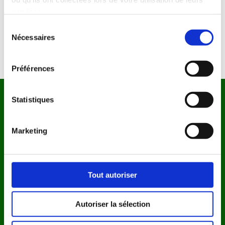
services.
VALIDER I 45$
Sélection
Nécessaires
du
En continuant vous acceptez nos C.G.V et Charte de confidentialité
consentement
Préférences
Statistiques
Nos Réseaux Sociaux
Instagram
Marketing
Facebook
Informations Légales
Tout autoriser
CGV
Autoriser la sélection
Mentions légales
Politique de confidentialité