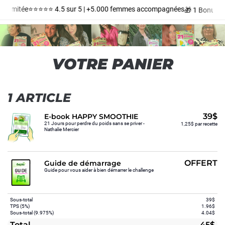
e Limitée
⭐️⭐️⭐️⭐️⭐️ 4.5 sur 5 | +5.000 femmes accompagnées
🎁 1 Bonus O
VOTRE PANIER
1 ARTICLE
39$
E-book HAPPY SMOOTHIE
21 Jours pour perdre du poids sans se priver -
1,25$ par recette
Nathalie Mercier
OFFERT
Guide de démarrage
Guide pour vous aider à bien démarrer le challenge
Sous-total
39$
TPS (5%)
1.96$
Sous-total (9.975%)
4.04$
Total
45$