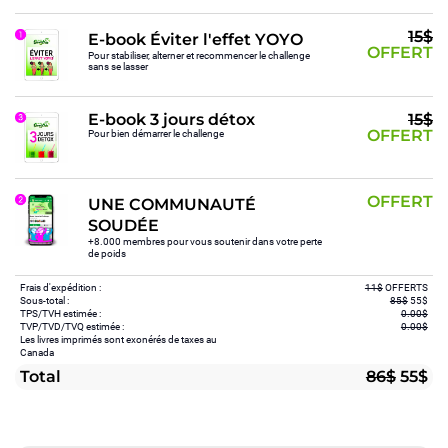
15$
E-book Éviter l'effet YOYO
OFFERT
Pour stabiliser, alterner et recommencer le challenge
sans se lasser
E-book 3 jours détox
15$
OFFERT
Pour bien démarrer le challenge
OFFERT
UNE COMMUNAUTÉ
SOUDÉE
+8.000 membres pour vous soutenir dans votre perte
de poids
Frais d'expédition :
11$
OFFERTS
Sous-total :
85$
55$
TPS/TVH estimée :
0.00$
TVP/TVD/TVQ estimée :
0.00$
Les livres imprimés sont exonérés de taxes au
Canada
Total
86$
55$