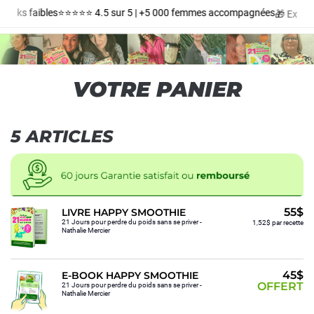
tocks faibles
⭐️⭐️⭐️⭐️⭐️ 4.5 sur 5 | +5 000 femmes accompagnées
🎁 Expédit
VOTRE PANIER
5 ARTICLES
55$
LIVRE HAPPY SMOOTHIE
21 Jours pour perdre du poids sans se priver -
1,52$ par recette
Nathalie Mercier
45$
E-BOOK HAPPY SMOOTHIE
OFFERT
21 Jours pour perdre du poids sans se priver -
Nathalie Mercier