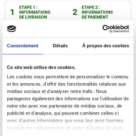
ETAPE 1 :
ETAPE 2 :
1
2
INFORMATIONS
INFORMATIONS
DE LIVRAISON
DE PAIEMENT
Contact
Consentement
Détails
À propos des cookies
Ce site web utilise des cookies.
Les cookies nous permettent de personnaliser le contenu
et les annonces, d'offrir des fonctionnalités relatives aux
médias sociaux et d'analyser notre trafic. Nous
partageons également des informations sur l'utilisation de
Expédition à domicile partout au
notre site avec nos partenaires de médias sociaux, de
Canada 🇨🇦
publicité et d'analyse, qui peuvent combiner celles-ci
avec d'autres informations que vous leur avez fournies
ou qu'ils ont collectées lors de votre utilisation de leurs
services.