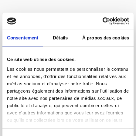
Consentement
Détails
À propos des cookies
Ce site web utilise des cookies.
Les cookies nous permettent de personnaliser le contenu
et les annonces, d'offrir des fonctionnalités relatives aux
Bienvenue dans le
médias sociaux et d'analyser notre trafic. Nous
partageons également des informations sur l'utilisation de
Partner Club Happy
notre site avec nos partenaires de médias sociaux, de
Smoothie
publicité et d'analyse, qui peuvent combiner celles-ci
avec d'autres informations que vous leur avez fournies
ou qu'ils ont collectées lors de votre utilisation de leurs
Votre espace partenaire pour suivre vos
services.
prospects, vos ventes et votre