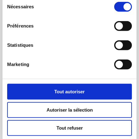
Sélection
progression.
Nécessaires
du
consentement
Email
Préférences
✉
Statistiques
Mot de passe
Marketing
🔒
Tout autoriser
Se connecter
Autoriser la sélection
Mot de passe
Besoin d'un
Tout refuser
oublié ?
compte ?
S'inscrire