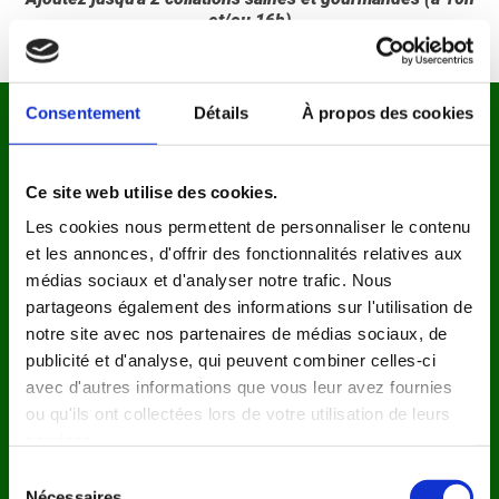
et/ou 16h)
Consentement
Détails
À propos des cookies
ELLES EN PARLENT
MIEUX QUE NOUS
(d’après nos clientes²)
Ce site web utilise des cookies.
Les cookies nous permettent de personnaliser le contenu
91%
87%
et les annonces, d'offrir des fonctionnalités relatives aux
médias sociaux et d'analyser notre trafic. Nous
Ont moins de fringales
Se sentent plus légères
partageons également des informations sur l'utilisation de
après 2 semaines
dès la 1ère semaine
notre site avec nos partenaires de médias sociaux, de
publicité et d'analyse, qui peuvent combiner celles-ci
78%
96%
avec d'autres informations que vous leur avez fournies
ou qu'ils ont collectées lors de votre utilisation de leurs
Voient leur ventre
Trouvent les recettes
services.
dégonfler rapidement
simples et gourmandes
Sélection
Nécessaires