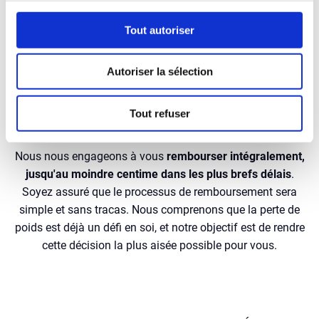
Tout autoriser
Nous sommes persuadés que vous allez adorer Happy
Smoothie Challenge, mais si pour une raison ou une autre
vous n'êtes pas ravi...
Autoriser la sélection
Vous pouvez contacter notre service client à l'adresse
suivante :
Tout refuser
emma@happy-smoothie.com
Nous nous engageons à vous
rembourser intégralement,
jusqu'au moindre centime dans les plus brefs délais
.
Soyez assuré que le processus de remboursement sera
simple et sans tracas. Nous comprenons que la perte de
poids est déjà un défi en soi, et notre objectif est de rendre
cette décision la plus aisée possible pour vous.