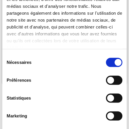
médias sociaux et d'analyser notre trafic. Nous
partageons également des informations sur l'utilisation de
notre site avec nos partenaires de médias sociaux, de
publicité et d'analyse, qui peuvent combiner celles-ci
avec d'autres informations que vous leur avez fournies
ou qu'ils ont collectées lors de votre utilisation de leurs
services.
Sélection
Profiter de l'offre
Nécessaires
du
consentement
En cliquant sur le bouton ci-dessous, je confirme que j'ai lu et que
j'accepte les Conditions d'Utilisation et Politique de Confidentialité.
Préférences
Statistiques
Marketing
GARANTIE SATISFAIT OU REMBOURSÉ