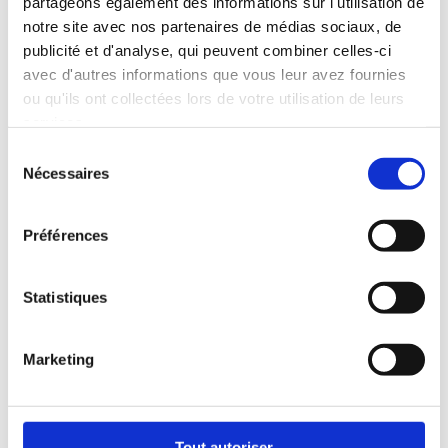
partageons également des informations sur l'utilisation de
notre site avec nos partenaires de médias sociaux, de
publicité et d'analyse, qui peuvent combiner celles-ci
avec d'autres informations que vous leur avez fournies
ou qu'ils ont collectées lors de votre utilisation de leurs
services.
Sélection
Profiter de l'offre
Nécessaires
du
consentement
En cliquant sur le bouton ci-dessous, je confirme que j'ai lu et que
j'accepte les Conditions d'Utilisation et Politique de Confidentialité.
Préférences
Statistiques
Marketing
GARANTIE SATISFAIT OU REMBOURSÉ
Nous sommes persuadés que vous allez adorer Happy
Tout autoriser