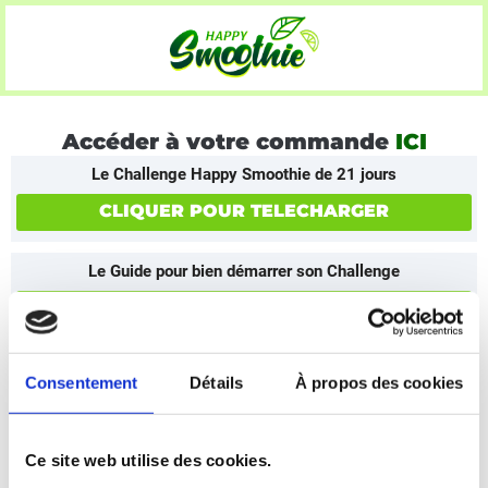
Accéder à votre commande
ICI
Le Challenge Happy Smoothie de 21 jours
CLIQUER POUR TELECHARGER
Le Guide pour bien démarrer son Challenge
CLIQUER POUR TELECHARGER
*
IMPORTANT
:
Si cliquer sur les liens de téléchargement ci-
Consentement
Détails
À propos des cookies
dessus vous ramène à la page d'accueil au lieu des fichiers,
vous devez vider votre cache et vos cookies et recharger la
page, puis réessayer les liens. Une fois, les fichiers ouverts,
assurez-vous de les télécharger sur votre appareil. Pour
Ce site web utilise des cookies.
télécharger un PDF sur votre iPhone, vous devrez l'enregistrer