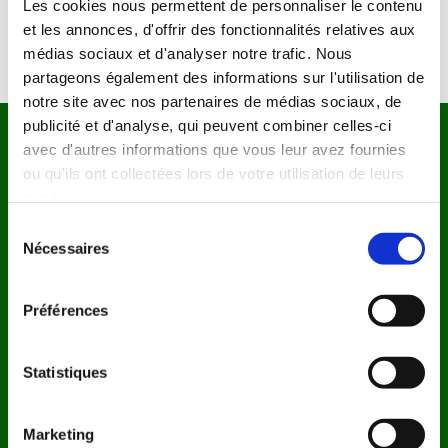
Les cookies nous permettent de personnaliser le contenu
sur iBooks. Si vous rencontrez des problèmes de
et les annonces, d'offrir des fonctionnalités relatives aux
téléchargement ou si vous avez des questions concernant votre
achat, veuillez
contacter l'assistance
médias sociaux et d'analyser notre trafic. Nous
partageons également des informations sur l'utilisation de
notre site avec nos partenaires de médias sociaux, de
publicité et d'analyse, qui peuvent combiner celles-ci
Nos Réseaux Sociaux
avec d'autres informations que vous leur avez fournies
ou qu'ils ont collectées lors de votre utilisation de leurs
Instagram
services.
Sélection
P
interest
Nécessaires
du
consentement
Informations Légales
Préférences
CGV
Mentions légales
Politique de confidentialité
Statistiques
Politique de remboursement
Clause de non responsabilité
P
olitique d'expédition
Marketing