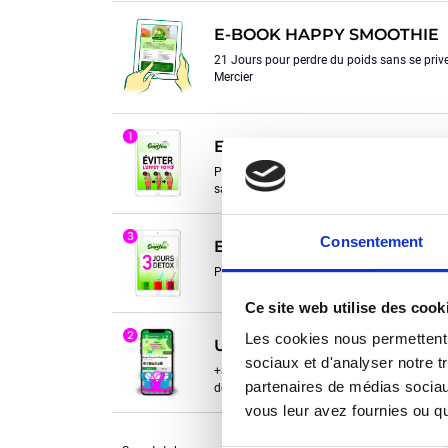
E-BOOK HAPPY SMOOTHIE
21 Jours pour perdre du poids sans se prive
Mercier
E-book Éviter l'effet YOYO
Pour stabiliser, alterner et recommencer le 
sans se lasser
Consentement
E-book 3 jours détox
Pour bien démarrer le challenge
Ce site web utilise des cook
Les cookies nous permettent d
UNE COMMUNAUTÉ SOUDÉ
sociaux et d'analyser notre t
+8.000 membres pour vous soutenir dans v
partenaires de médias sociaux
de poids
vous leur avez fournies ou qu'