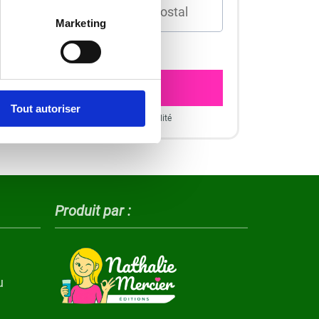
Marketing
h 27min pour un envoi aujourd’hui
VALIDER I 39,90€
Tout autoriser
ceptez nos C.G.V et Charte de confidentialité
Produit par :
u