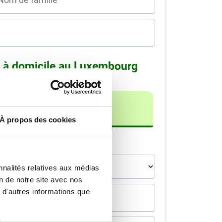
d à domicile au Luxembourg
À propos des cookies
on
nnalités relatives aux médias
on de notre site avec nos
 d'autres informations que