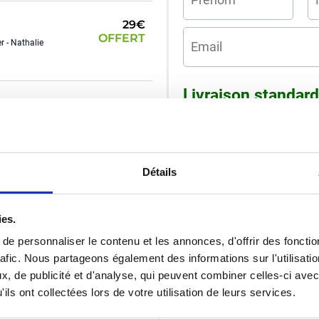
29€
OFFERT
r - Nathalie
Livraison standar
10€
🇱🇺
OFFERT
challenge
Détails
10€
OFFERT
Adresse de livrais
ies.
e personnaliser le contenu et les annonces, d'offrir des fonctio
E
INESTIMABLE
rafic. Nous partageons également des informations sur l'utilisati
otre perte
, de publicité et d'analyse, qui peuvent combiner celles-ci avec
ils ont collectées lors de votre utilisation de leurs services.