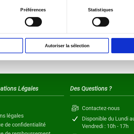
88,90€
39,90€
7,40€
OFFERTS
Préférences
Statistiques
96,3€
39,90€
Plus que 7
Autoriser la sélection
En continuant vous ac
ations Légales
Des Questions ?
Contactez-nous
ns légales
Disponible du Lundi a
ue de confidentialité
Vendredi : 10h - 17h
que de remboursement