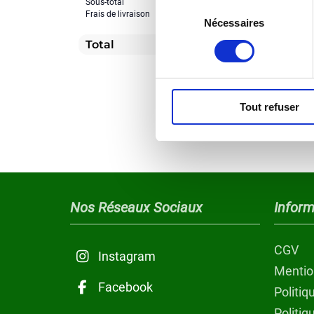
Sous-total
Sélection
Frais de livraison
Nécessaires
du
consentement
Total
Tout refuser
Nos Réseaux Sociaux
Inform
CGV
Instagram
Mentio
Facebook
Politiq
Politi