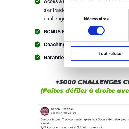
Accès à une communauté privée
de 
s'entraident et se soutiennent, vou
Sélection
challenge pour augmenter vos chance
Nécessaires
du
consentement
BONUS N°3 : 3 Jours Détox :
10€
OFFE
Coaching personnalisé :
OFFERT !
Tout refuser
Garantie satisfait ET remboursé :
OF
+3000 CHALLENGES 
(Faites défiler à droite ave