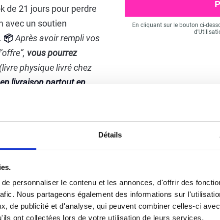
P
ok
de 21 jours pour perdre
n avec un soutien
En cliquant sur le bouton ci-desso
d'Utilisat
.
📦
Après avoir rempli vos
’offre”,
vous pourrez
(livre physique livré chez
en livraison partout en
e :
pour faciliter au
de substitution des
Détails
GARANTIE SA
ies.
de complet pour vous aider
e personnaliser le contenu et les annonces, d'offrir des fonctio
Nous sommes persuadés
 après le régime afin de ne
rafic. Nous partageons également des informations sur l'utilisati
Challenge, mais si pour un
FFERT !
, de publicité et d'analyse, qui peuvent combiner celles-ci avec
Vous pouvez contacter n
ils ont collectées lors de votre utilisation de leurs services.