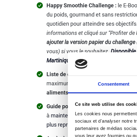
Happy Smoothie Challenge :
le E-Bo
du poids, gourmand et sans restrictio
quotidien pour atteindre ses objectifs
informations et cliqué sur “Profiter de l
ajouter la version papier du challenge
vous) si vous le souhaitez.
Disponible 
Martinique
🇲🇶
Liste de courses pour chaque semain
maximum vos achats avec un
guide 
Consentement
aliments
Ce site web utilise des cook
Guide pour é
viter l'effet Yoyo
:
le gui
Les cookies nous permettent d
à
maintenir et stabiliser les résultats
sociaux et d'analyser notre t
plus reprendre ces kilos en trop.
10€
O
partenaires de médias sociaux
vous leur avez fournies ou qu'