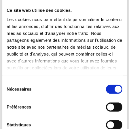
vous n'êtes pas ravi...
Vous pouvez contacter notre service client à l'adresse
Ce site web utilise des cookies.
suivante :
Les cookies nous permettent de personnaliser le contenu
emma@happy-smoothie.com
et les annonces, d'offrir des fonctionnalités relatives aux
médias sociaux et d'analyser notre trafic. Nous
Nous nous engageons à vous
rembourser intégralement,
partageons également des informations sur l'utilisation de
jusqu'au moindre centime dans les plus brefs délais
.
notre site avec nos partenaires de médias sociaux, de
Soyez assuré que le processus de remboursement sera simple
publicité et d'analyse, qui peuvent combiner celles-ci
et sans tracas. Nous comprenons que la perte de poids est
avec d'autres informations que vous leur avez fournies
déjà un défi en soi, et notre objectif est de rendre cette
ou qu'ils ont collectées lors de votre utilisation de leurs
services.
décision la plus aisée possible pour vous.
Sélection
Nécessaires
du
Besoin d'aide ?
consentement
Contactez-nous dès maintenant :
Préférences
emma@happy-smoothie.com
ETAPE 1 :
ETAPE 2 :
1
2
Statistiques
INFORMATIONS DE
INFORMATIONS DE