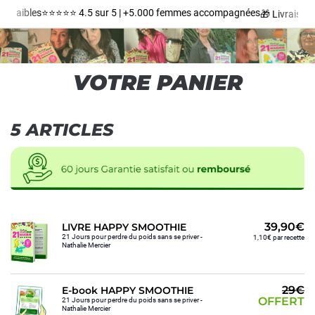
s faibles
⭐️⭐️⭐️⭐️⭐️ 4.5 sur 5 | +5.000 femmes accompagnées
🎁 Livraison o
VOTRE PANIER
5 ARTICLES
39,90€
LIVRE HAPPY SMOOTHIE
21 Jours pour perdre du poids sans se priver -
1,10€ par recette
Nathalie Mercier
29€
E-book HAPPY SMOOTHIE
OFFERT
21 Jours pour perdre du poids sans se priver -
Nathalie Mercier