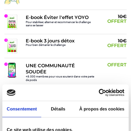
10€
E-book Éviter l'effet YOYO
OFFERT
Pour stabiliser, alterner et recommencer le challenge
sans se lasser
E-book 3 jours détox
10€
OFFERT
Pour bien démarrer le challenge
OFFERT
UNE COMMUNAUTÉ
SOUDÉE
+8.000 membres pour vous soutenir dans votre perte
de poids
Sous-total
88,90€
39,90€
Frais de livraison
7,40€
OFFERTS
96,3€
Total
39,90€
Consentement
Détails
À propos des cookies
Ce site web utilise des cookies.