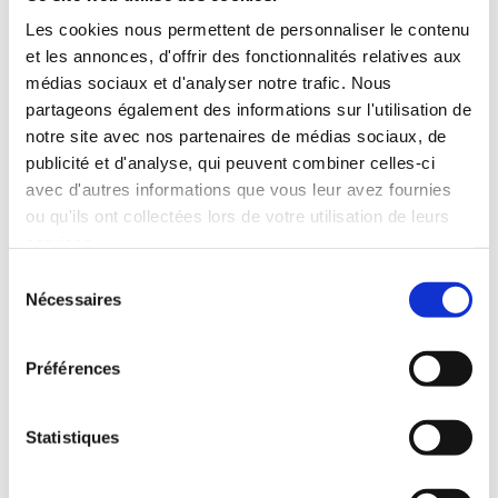
ETAPE 1 :
ETAPE 2 :
1
2
INFORMATIONS
INFORMATIONS
Les cookies nous permettent de personnaliser le contenu
DE LIVRAISON
DE PAIEMENT
et les annonces, d'offrir des fonctionnalités relatives aux
médias sociaux et d'analyser notre trafic. Nous
Contact
partageons également des informations sur l'utilisation de
notre site avec nos partenaires de médias sociaux, de
publicité et d'analyse, qui peuvent combiner celles-ci
Livraison standard à domicile en
avec d'autres informations que vous leur avez fournies
France 🇫🇷
ou qu'ils ont collectées lors de votre utilisation de leurs
services.
Sélection
Nécessaires
du
Adresse de livraison
consentement
Préférences
Statistiques
VALIDER I 39,90€