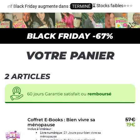
⏳ Stocks faibles
⭐️⭐️⭐️⭐️⭐
 tarif Black Friday augmente dans :
TERMINÉ
BLACK FRIDAY -67%
VOTRE PANIER
2 ARTICLES
57€
Coffret E-Books : Bien vivre sa
19€
ménopause
Inclus à l'intérieur :
Livre numérique :
21 Jours pour bien vivre sa
ménopause