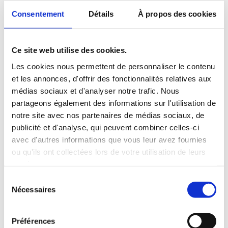
Consentement
Détails
À propos des cookies
Ce site web utilise des cookies.
Les cookies nous permettent de personnaliser le contenu
et les annonces, d'offrir des fonctionnalités relatives aux
Livraison standard à domicile en
médias sociaux et d'analyser notre trafic. Nous
France 🇫🇷
partageons également des informations sur l'utilisation de
notre site avec nos partenaires de médias sociaux, de
publicité et d'analyse, qui peuvent combiner celles-ci
avec d'autres informations que vous leur avez fournies
Adresse de livraison
ou qu'ils ont collectées lors de votre utilisation de leurs
services.
Sélection
Nécessaires
du
consentement
Préférences