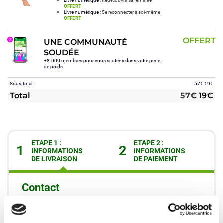
Livre numérique :
Redécouvrir sa féminité
OFFERT
Livre numérique :
Se reconnecter à soi-même
OFFERT
OFFERT
UNE COMMUNAUTÉ
SOUDÉE
+8.000 membres pour vous soutenir dans votre perte
de poids
Sous-total
57€
19€
Total
57€
19€
ETAPE 1 :
ETAPE 2 :
1
2
INFORMATIONS
INFORMATIONS
DE LIVRAISON
DE PAIEMENT
Contact