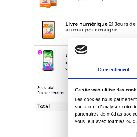
Livre numérique
21 Jours de
au mur pour maigrir
UNE COMMUNAUTÉ SOUDÉ
+8.000 membres pour vous soutenir dans v
de poids
Consentement
Sous-total
Ce site web utilise des cook
Frais de livraison
Les cookies nous permettent d
Total
sociaux et d'analyser notre t
partenaires de médias sociaux
vous leur avez fournies ou qu'
Sélection