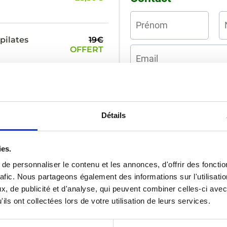
 pilates
19€
OFFERT
Livraison standard
E
INESTIMABLE
otre perte
Détails
48,90€
28,50€
ies.
7,40€
OFFERTS
Adresse de livrais
e personnaliser le contenu et les annonces, d'offrir des fonctio
56,30€
28,50€
rafic. Nous partageons également des informations sur l'utilisati
, de publicité et d'analyse, qui peuvent combiner celles-ci avec
ils ont collectées lors de votre utilisation de leurs services.