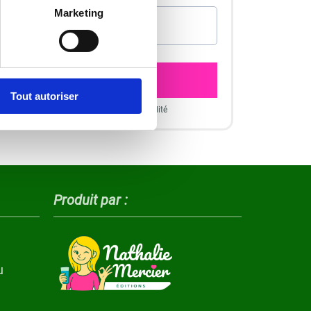
Marketing
VALIDER I 28.50€
Tout autoriser
ceptez nos C.G.V et Charte de confidentialité
Produit par :
u