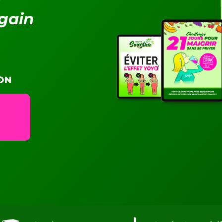
egain
e