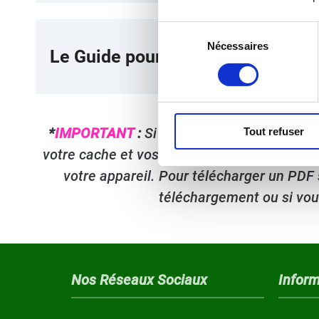
Sélection
Nécessaires
du
Le Guide pour bien démarrer son
consentement
*
IMPORTANT
:
Si cliquer sur les liens de 
Tout refuser
votre cache et vos cookies et recharger la p
votre appareil. Pour télécharger un PDF 
téléchargement ou si vou
Nos Réseaux Sociaux
Inform