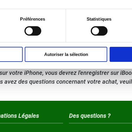
Préférences
Statistiques
 Challenge
CLIQU
téléchargement ci-dessus vous ramène à la page d'ac
Autoriser la sélection
age, puis réessayer les liens. Une fois, les fichiers
sur votre iPhone, vous devrez l'enregistrer sur iB
s avez des questions concernant votre achat, veui
ations Légales
Des questions ?