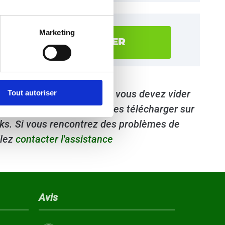
Marketing
ER POUR TELECHARGER
cueil au lieu des fichiers, vous devez vider
Tout autoriser
 ouverts, assurez-vous de les télécharger sur
ooks. Si vous rencontrez des problèmes de
llez
contacter l'assistance
Avis