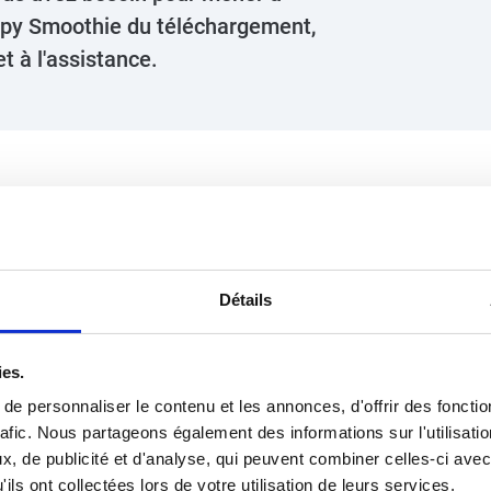
ppy Smoothie du téléchargement,
t à l'assistance.
éder à votre comman
Détails
ies.
e personnaliser le contenu et les annonces, d'offrir des fonctio
21 jours
rafic. Nous partageons également des informations sur l'utilisati
CLIQU
, de publicité et d'analyse, qui peuvent combiner celles-ci avec
ils ont collectées lors de votre utilisation de leurs services.