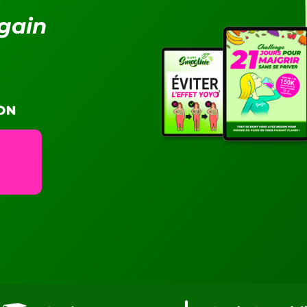
egain
e