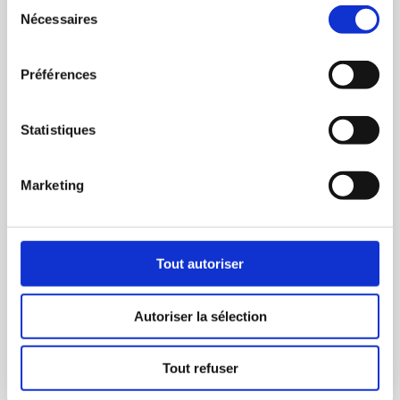
Sélection
progression.
Nécessaires
du
consentement
Email
Préférences
✉
Statistiques
Mot de passe
Marketing
🔒
Tout autoriser
Se connecter
Autoriser la sélection
Mot de passe
Besoin d'un
Tout refuser
oublié ?
compte ?
S'inscrire