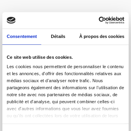
Consentement
Détails
À propos des cookies
Ce site web utilise des cookies.
Les cookies nous permettent de personnaliser le contenu
et les annonces, d'offrir des fonctionnalités relatives aux
Bienvenue dans le
médias sociaux et d'analyser notre trafic. Nous
partageons également des informations sur l'utilisation de
Partner Club Happy
notre site avec nos partenaires de médias sociaux, de
Smoothie
publicité et d'analyse, qui peuvent combiner celles-ci
avec d'autres informations que vous leur avez fournies
ou qu'ils ont collectées lors de votre utilisation de leurs
Votre espace partenaire pour suivre vos
services.
prospects, vos ventes et votre