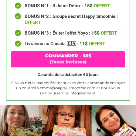
BONUS N°1 : 3 Jours Détox :
15$
OFFERT
BONUS N°2 : Groupe secret Happy Smoothie :
OFFERT
BONUS N°3 : Éviter l'effet Yoyo :
15$
OFFERT
Livraison au Canada 🇨🇦 :
11$
OFFERT
COMMANDER - 55$
(Taxes incluses)
Garantie de satisfaction 60 jours
Si vous n'êtes pas entièrement avec votre commande envoyez
un courriel à
emma@happy-smoothie.com
et nous vous
rembourserons intégralement.