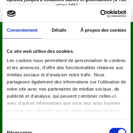
et/ou 16h)
Consentement
Détails
À propos des cookies
ELLES EN PARLENT
MIEUX QUE NOUS
(d’après nos clientes²)
Ce site web utilise des cookies.
Les cookies nous permettent de personnaliser le contenu
91%
87%
et les annonces, d'offrir des fonctionnalités relatives aux
médias sociaux et d'analyser notre trafic. Nous
Ont moins de fringales
Se sentent plus légères
partageons également des informations sur l'utilisation de
après 2 semaines
dès la 1ère semaine
notre site avec nos partenaires de médias sociaux, de
publicité et d'analyse, qui peuvent combiner celles-ci
78%
96%
avec d'autres informations que vous leur avez fournies
ou qu'ils ont collectées lors de votre utilisation de leurs
Voient leur ventre
Trouvent les recettes
services.
dégonfler rapidement
simples et gourmandes
Sélection
Nécessaires