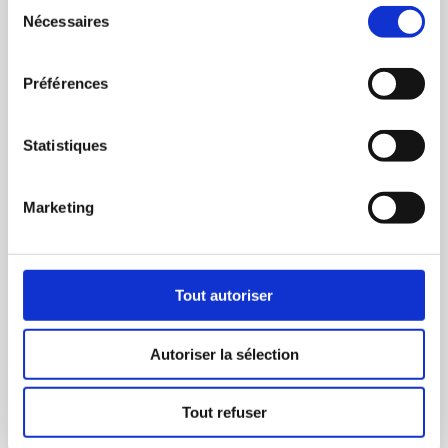
Sélection
progression.
Nécessaires
du
consentement
Email
Préférences
✉
Statistiques
Mot de passe
Marketing
🔒
Tout autoriser
Se connecter
Autoriser la sélection
Mot de passe
Besoin d'un
Tout refuser
oublié ?
compte ?
S'inscrire