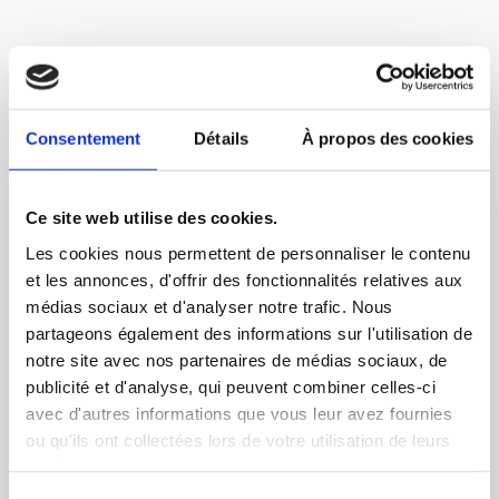
Consentement
Détails
À propos des cookies
Ce site web utilise des cookies.
Les cookies nous permettent de personnaliser le contenu
et les annonces, d'offrir des fonctionnalités relatives aux
Bienvenue dans le
médias sociaux et d'analyser notre trafic. Nous
partageons également des informations sur l'utilisation de
Partner Club Happy
notre site avec nos partenaires de médias sociaux, de
Smoothie
publicité et d'analyse, qui peuvent combiner celles-ci
avec d'autres informations que vous leur avez fournies
ou qu'ils ont collectées lors de votre utilisation de leurs
Votre espace partenaire pour suivre vos
services.
prospects, vos ventes et votre