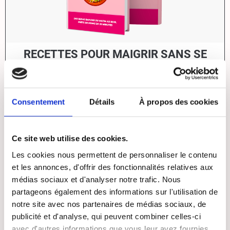
RECETTES POUR MAIGRIR SANS SE
RUINER
Livre papier
81 Recettes magiques pour maigrir sans se
ruiner
:
29.90€
28.50€
Consentement
Détails
À propos des cookies
+ CADEAUX GRATUITS
E-Book
81 Recettes magiques pour maigrir sans se
Ce site web utilise des cookies.
ruiner
:
19€
OFFERT
Les cookies nous permettent de personnaliser le contenu
Livraison
:
7.40€
OFFERT
et les annonces, d'offrir des fonctionnalités relatives aux
Groupe secret :
OFFERT
médias sociaux et d'analyser notre trafic. Nous
partageons également des informations sur l'utilisation de
56.30€
28.50€
(économisez 27.80€)
notre site avec nos partenaires de médias sociaux, de
publicité et d'analyse, qui peuvent combiner celles-ci
JE ME FAIS LIVRER - 28.50€
avec d'autres informations que vous leur avez fournies