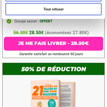
+ CADEAUX GRATUITS
E-Book
Des goûters pour maigrir
:
19€
OFFERT
Tout refuser
Livraison
:
7.40€
OFFERT
Groupe secret :
OFFERT
56.30€
28.50€
(économisez 27.80€)
JE ME FAIS LIVRER - 28.50€
Garantie satisfait ou remboursé 60 jours
50% DE RÉDUCTION