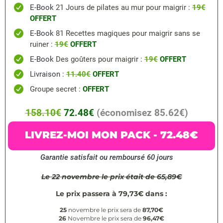
E-Book
21 Jours de pilates au mur pour maigrir
:
19€
OFFERT
E-Book
81 Recettes magiques pour maigrir sans se
ruiner
:
19€
OFFERT
E-Book
Des goûters pour maigri
r
:
19€
OFFERT
Livraison
:
11.40€
OFFERT
Groupe secret :
OFFERT
158.10€
72.48€
(économisez 85.62€)
LIVREZ-MOI MON PACK - 72.48€
Garantie satisfait ou remboursé 60 jours
Le 22
novembre le prix était de
65,89€
Le prix passera à 79,73€ dans :
25
novembre le prix sera de
87,70€
26
Novembre le prix sera de
96,47€