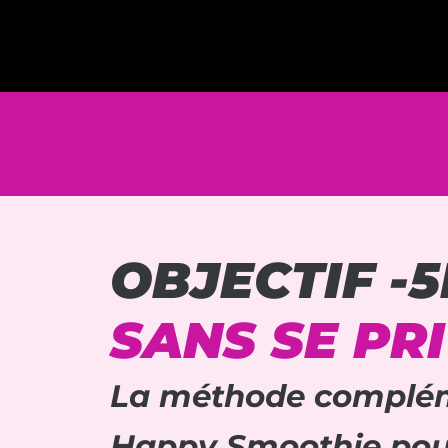
OBJECTIF -
SANS SE PR
La méthode complém
Happy Smoothie pou