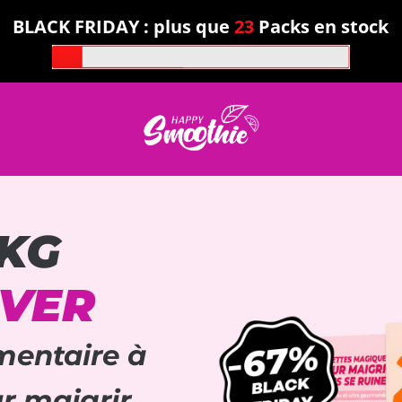
BLACK FRIDAY : plus que
23
Packs en stock
5KG
IVER
entaire à
r maigrir