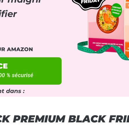
fier
CE
00 % sécurisé
t dans :
K PREMIUM BLACK FR