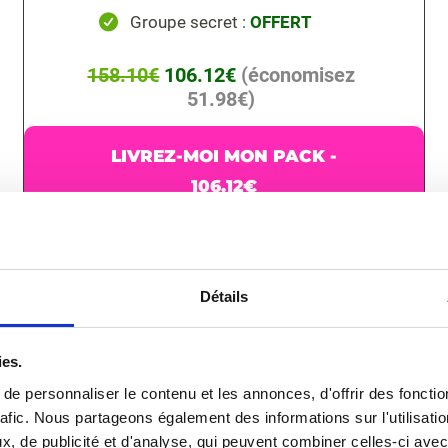
Groupe secret :
OFFERT
158.10€
106.12€
(économisez
51.98€)
LIVREZ-MOI MON PACK -
106.12€
Garantie satisfait ou remboursé 60 jours
Le 26
novembre le prix était de
96,47€
Détails
Le prix passera à 158,10€ dans :
ies.
e personnaliser le contenu et les annonces, d'offrir des fonctio
rafic. Nous partageons également des informations sur l'utilisati
, de publicité et d'analyse, qui peuvent combiner celles-ci avec